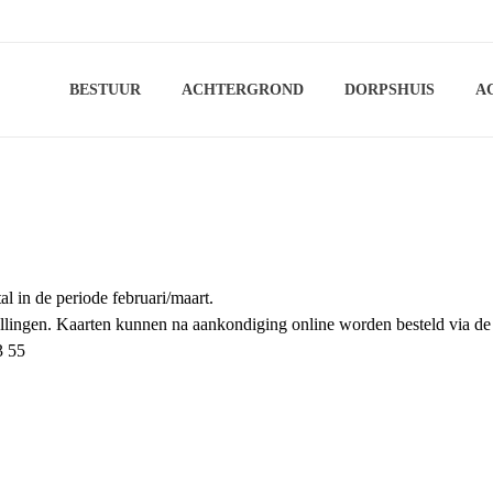
BESTUUR
ACHTERGROND
DORPSHUIS
A
vonden georganiseerd, meestal in de
ingen. Kaarten kunnen na aankondiging online worden besteld via de 
3 55